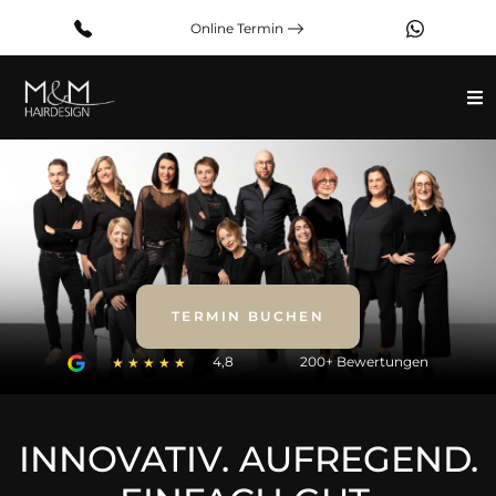
Online Termin
TERMIN BUCHEN
4,8
200+ Bewertungen
★
★
★
★
★
INNOVATIV. AUFREGEND.