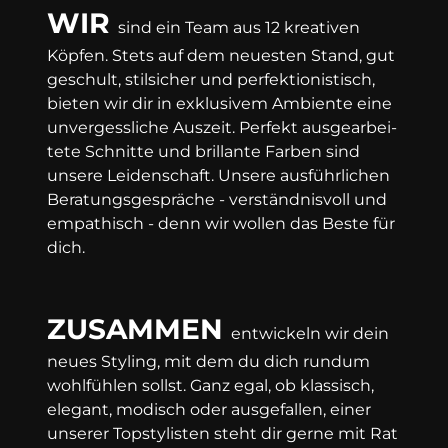
WIR
sind ein Team aus 12 krea­tiven
Köpfen. Stets auf dem neue­sten Stand, gut
geschult, stil­sicher und per­fek­tio­nistisch,
bieten wir dir in ex­klu­sivem Am­biente eine
un­ver­gess­liche Aus­zeit. Per­fekt aus­ge­ar­bei­
tete Schnit­te und brillante Farben sind
unsere Leiden­schaft. Un­sere aus­führ­lichen
Be­ratungs­ge­sprä­che - ver­ständ­nisvoll und
em­pathisch - denn wir wollen das Beste für
dich.
ZUSAMMEN
ent­wickeln wir dein
neues Sty­ling, mit dem du dich rund­um
wohlfühlen sollst. Ganz egal, ob klass­isch,
ele­gant, modisch oder aus­ge­fallen, einer
unserer Top­sty­listen steht dir gerne mit Rat