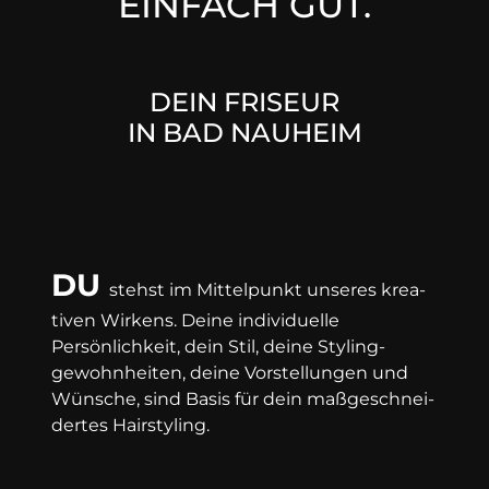
EINFACH GUT.
DEIN FRISEUR
IN BAD NAUHEIM
DU
stehst im Mittel­punkt un­seres krea­
tiven Wir­kens. Deine in­di­vi­duelle
Persönlich­keit, dein Stil, deine Styling­
gewohn­heiten, deine Vor­stell­ungen und
Wün­sche, sind Ba­sis für dein maß­ge­schnei­
der­tes Hair­styling.